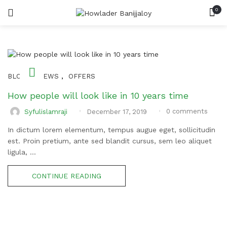
0
সিমেন্ট
LOGIN
REGISTER
SEARCH IN:
রড
ইট
,
,
BLOGS
NEWS
OFFERS
বালি
How people will look like in 10 years time
0
comments
Syfulislamraji
December 17, 2019
পাথর
Remember me
In dictum lorem elementum, tempus augue eget, sollicitudin
est. Proin pretium, ante sed blandit cursus, sem leo aliquet
ligula, ...
Lost password?
CONTINUE READING