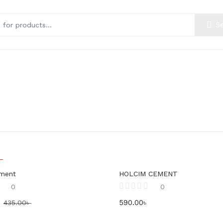
S
র সম্পর্কে
যোগাযোগ করুন
ement
HOLCIM CEMENT
0
0
৳
590.00
৳
435.00
৳