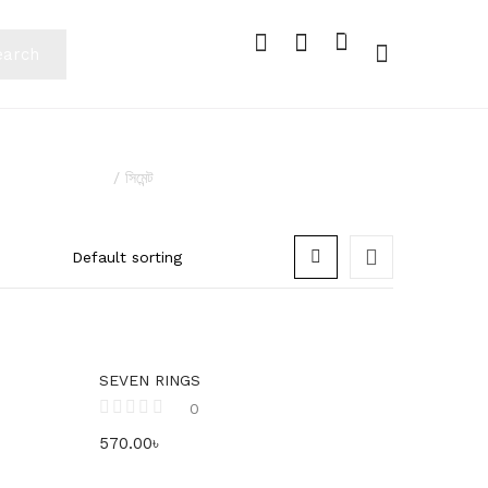
0
0
earch
হটলাইনঃ 014 0333 0333
Home
সিমেন্ট
SEVEN RINGS
0
570.00
৳