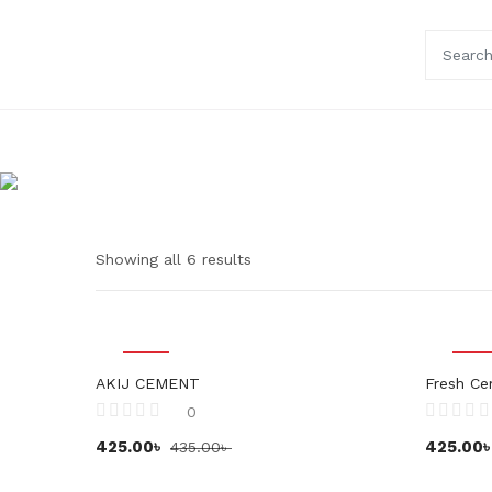
হোম
দোকান
অফার
নিউজ
ব্লগ
গ্যালারি
আমাদে
সিমেন্ট
Showing all 6 results
-2%
-2%
AKIJ CEMENT
Fresh C
0
425.00
৳
425.00
435.00
৳