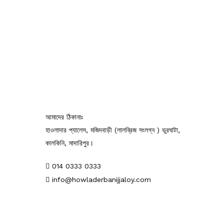
আমাদের ঠিকানাঃ
হাওলাদার প্যালেস, মজিদবাড়ী (লালব্রিজ সংলগ্ন ) ভুরঘাটা,
কালকিনি, মাদারিপুর।
014 0333 0333
info@howladerbanijjaloy.com