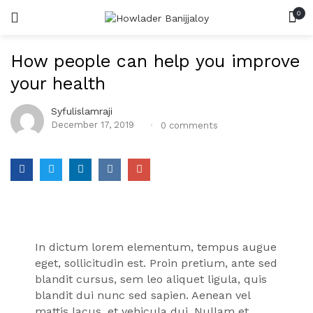
0
সিমেন্ট
LOGIN
REGISTER
How people can help you improve
SEARCH IN:
রড
your health
ইট
Syfulislamraji
বালি
December 17, 2019
0
comments
পাথর
Remember me
Lost password?
In dictum lorem elementum, tempus augue
eget, sollicitudin est. Proin pretium, ante sed
blandit cursus, sem leo aliquet ligula, quis
blandit dui nunc sed sapien. Aenean vel
mattis lacus, et vehicula dui. Nullam et